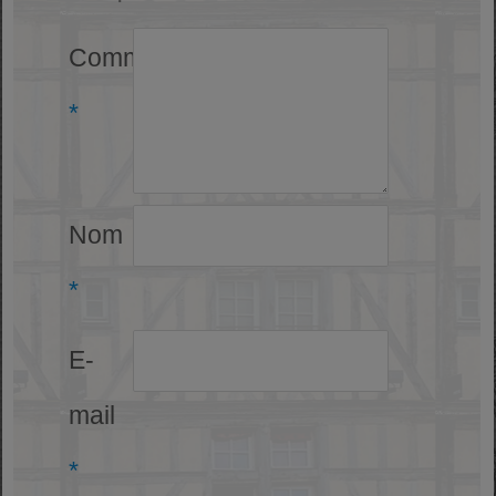
Commentaire
*
Nom
*
E-
mail
*