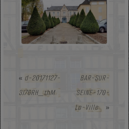
d-20171127-
BAR-SUR-
«
3J76RH_thM
SEINE-170-
La-Ville
»