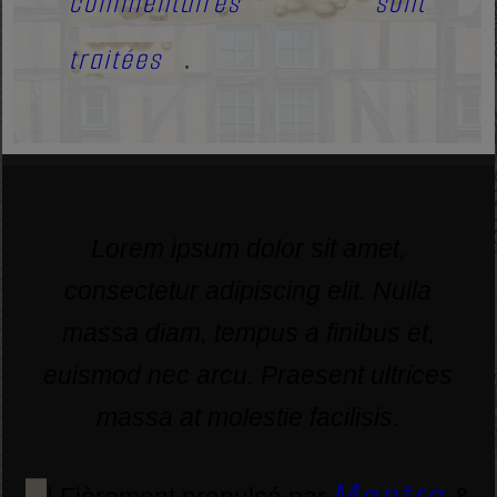
commentaires sont
traitées
.
Lorem ipsum dolor sit amet,
consectetur adipiscing elit. Nulla
massa diam, tempus a finibus et,
euismod nec arcu. Praesent ultrices
massa at molestie facilisis.
Mantra