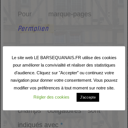
Pour marque-pages :
Permalien
.
Le site web LE BARSEQUANAIS.FR utilise des cookies
Laisser un commentaire
pour améliorer la convivialité et réaliser des statistiques
d’audience. Cliquez sur "Accepter” ou continuez votre
navigation pour donner votre consentement. Vous pouvez
Votre adresse e-mail ne
modifier vos préférences à tout moment sur notre site.
sera pas publiée.
Les
Régler des cookies
J'accepte
champs obligatoires sont
indiqués avec
*