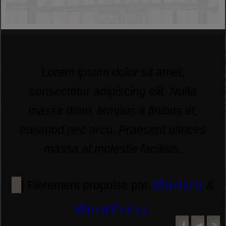
Lorem ipsum dolor sit amet,
consectetur adipiscing elit. Nulla
massa diam, tempus a finibus et,
euismod nec arcu. Praesent ultrices
massa at molestie facilisis.
Mantra
| Fièrement propulsé par
&
WordPress.