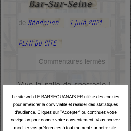
Bar-Sur-Seine
Rédaction
1 juin 2021
de
|
|
PLAN DU SITE
Commentaires fermés
Vive la salle de spectacle !
Le site web LE BARSEQUANAIS.FR utilise des cookies
Le passé Bar-Sur-Seine
pour améliorer la convivialité et réaliser des statistiques
d’audience. Cliquez sur "Accepter” ou continuez votre
était doté d’un « petit
navigation pour donner votre consentement. Vous pouvez
théâtre ». En ce lieu, peu
modifier vos préférences à tout moment sur notre site.