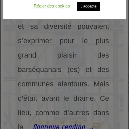
Régler des cookies
J'accepte
fonctionnel certes, la culture
et sa diversité pouvaient
s’exprimer pour le plus
grand plaisir des
barséquanais (es) et des
communes alentours. Mais
c’était avant le drame. Ce
lieu, comme d’autres dans
Continue reading
→
la…