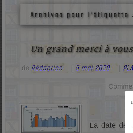
Archives pour l'étiquette
Un grand merci à vous
Rédaction
5 mai 2020
PLA
de
|
|
Commen
L
La date de c