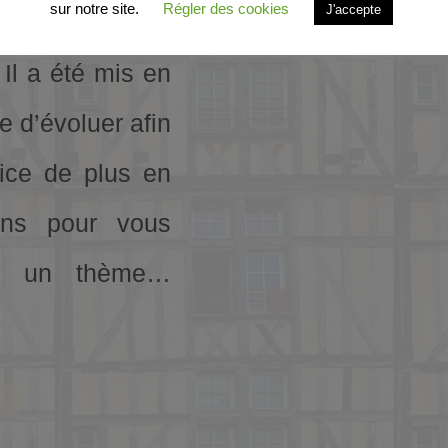
sur notre site.
Régler des cookies
J'accepte
s.fr est le 4
 Il a été mis en
se d’évoluer afin
ice de plus en
ons pour vous
 si un thème…