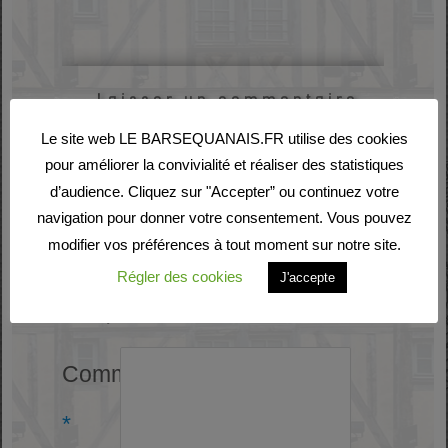
Laisser un commentaire
Le site web LE BARSEQUANAIS.FR utilise des cookies
Votre adresse e-mail ne
pour améliorer la convivialité et réaliser des statistiques
d’audience. Cliquez sur "Accepter” ou continuez votre
sera pas publiée.
Les
navigation pour donner votre consentement. Vous pouvez
modifier vos préférences à tout moment sur notre site.
champs obligatoires sont
Régler des cookies
J'accepte
indiqués avec
*
Commentaire
*