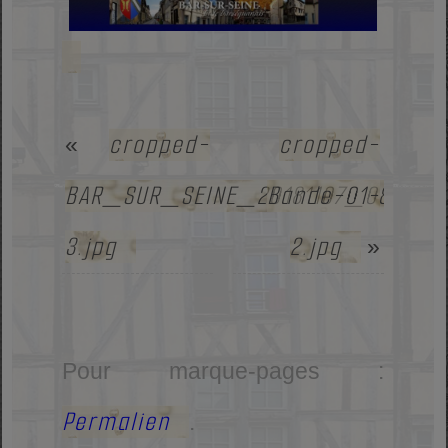
cropped-
cropped-
«
BAR_SUR_SEINE_20181107_080049
Bande-01-
3.jpg
2.jpg
»
Pour marque-pages :
Permalien
.