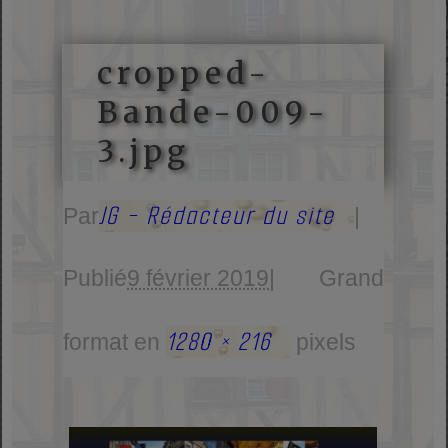
cropped-
Bande-009-
3.jpg
JG - Rédacteur du site
Par
|
Publié
9 février 2019
|
Grand
1280 × 216
format en
pixels