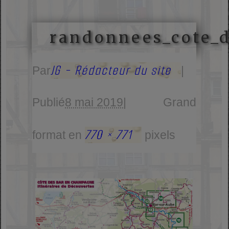
randonnees_cote_
JG - Rédacteur du site
Par
|
Publié
8 mai 2019
|
Grand
770 × 771
format en
pixels