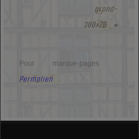
grand-
300x76
»
Pour marque-pages :
Permalien
.