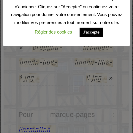
d’audience. Cliquez sur "Accepter” ou continuez votre
navigation pour donner votre consentement. Vous pouvez
modifier vos préférences à tout moment sur notre site.
Régler des cookies
J'accepte
cropped-
cropped-
«
Bande-008-
Bande-008-
1.jpg
6.jpg
»
Pour marque-pages :
Permalien
.