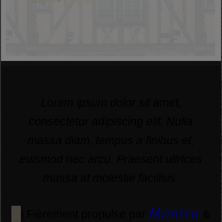
Lorem ipsum dolor sit amet,
consectetur adipiscing elit. Nulla
massa diam, tempus a finibus et,
euismod nec arcu. Praesent ultrices
massa at molestie facilisis.
Mantra
| Fièrement propulsé par
&