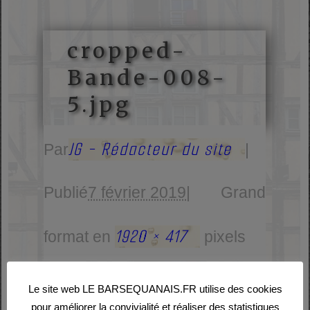
cropped-
Bande-008-
5.jpg
JG - Rédacteur du site
Par
|
Publié
7 février 2019
|
Grand
1920 × 417
format en
pixels
Le site web LE BARSEQUANAIS.FR utilise des cookies
pour améliorer la convivialité et réaliser des statistiques