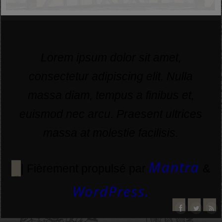
Lorem ipsum dolor sit amet,
consectetur adipiscing elit. Nulla
massa diam, tempus a finibus et,
euismod nec arcu. Praesent ultrices
massa at molestie facilisis.
Mantra
| Fièrement propulsé par
&
WordPress.