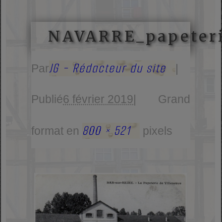
NAVARRE_papeter
JG - Rédacteur du site
Par
|
Publié
6 février 2019
|
Grand
800 × 521
format en
pixels