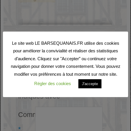
Laisser un commentaire
Le site web LE BARSEQUANAIS.FR utilise des cookies
pour améliorer la convivialité et réaliser des statistiques
Votre adresse e-mail ne
d’audience. Cliquez sur "Accepter” ou continuez votre
sera pas publiée.
Les
navigation pour donner votre consentement. Vous pouvez
modifier vos préférences à tout moment sur notre site.
champs obligatoires sont
Régler des cookies
J'accepte
indiqués avec
*
Commentaire
*