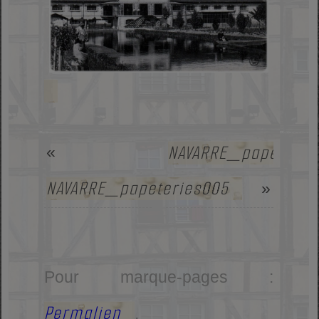
NAVARRE_papeterie
«
NAVARRE_papeteries005
»
Pour marque-pages :
Permalien
.