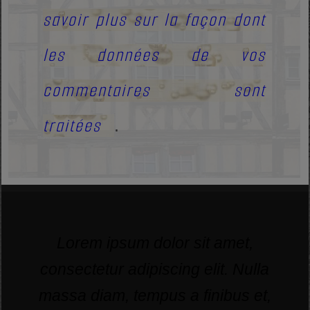
savoir plus sur la façon dont
les données de vos
commentaires sont
traitées
.
Lorem ipsum dolor sit amet,
consectetur adipiscing elit. Nulla
massa diam, tempus a finibus et,