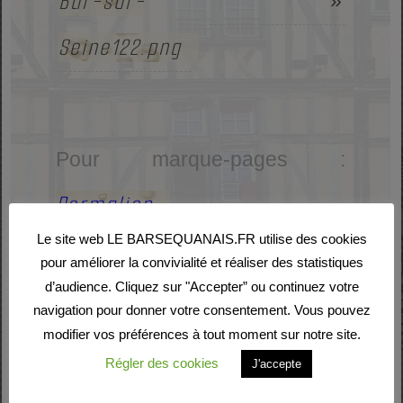
Bar-sur-
»
Seine122.png
Pour marque-pages :
Permalien
.
Le site web LE BARSEQUANAIS.FR utilise des cookies
pour améliorer la convivialité et réaliser des statistiques
d’audience. Cliquez sur "Accepter” ou continuez votre
navigation pour donner votre consentement. Vous pouvez
Laisser un commentaire
modifier vos préférences à tout moment sur notre site.
Régler des cookies
J'accepte
Votre adresse e-mail ne