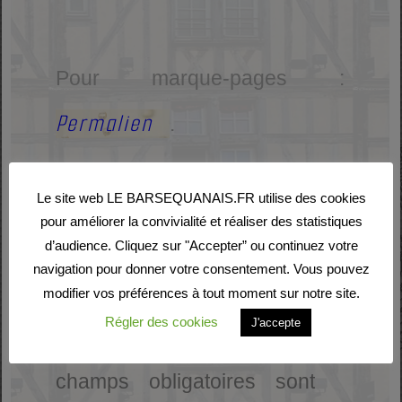
Pour marque-pages :
Permalien
.
Le site web LE BARSEQUANAIS.FR utilise des cookies
pour améliorer la convivialité et réaliser des statistiques
Laisser un commentaire
d’audience. Cliquez sur "Accepter” ou continuez votre
navigation pour donner votre consentement. Vous pouvez
Votre adresse e-mail ne
modifier vos préférences à tout moment sur notre site.
Régler des cookies
J'accepte
sera pas publiée.
Les
champs obligatoires sont