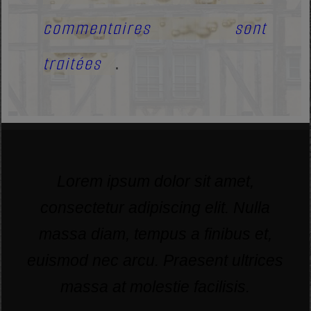
commentaires sont
traitées
.
Lorem ipsum dolor sit amet,
consectetur adipiscing elit. Nulla
massa diam, tempus a finibus et,
euismod nec arcu. Praesent ultrices
massa at molestie facilisis.