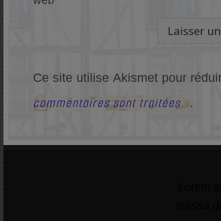
web
Ce site utilise Akismet pour rédui
commentaires sont traitées
.
Lorem ip
massa di