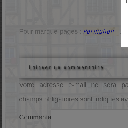
L
Permalien
Pour marque-pages :
.
Laisser un commentaire
Votre adresse e-mail ne sera pa
champs obligatoires sont indiqués a
Commentaire