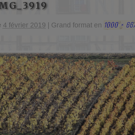
MG_3919
1000 × 66
é
4 février 2019
|
Grand format en