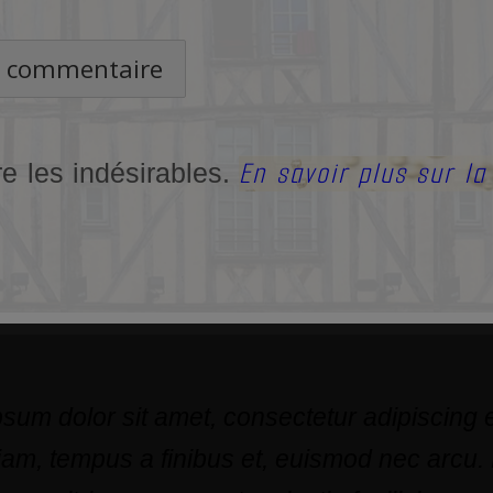
En savoir plus sur l
re les indésirables.
sum dolor sit amet, consectetur adipiscing el
am, tempus a finibus et, euismod nec arcu.