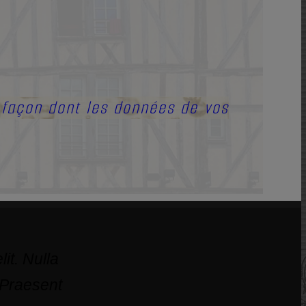
a façon dont les données de vos
it. Nulla
 Praesent