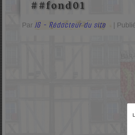
##fond01
JG - Rédacteur du site
Par
|
Publi
L