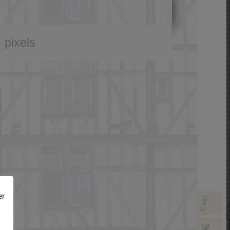
pixels
er