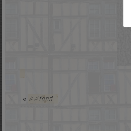
##fond
«