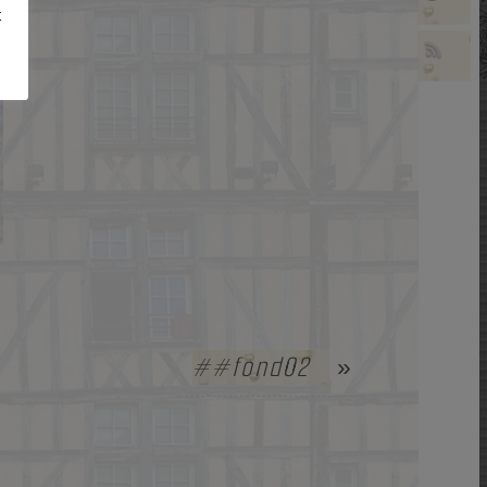
t
##fond02
»