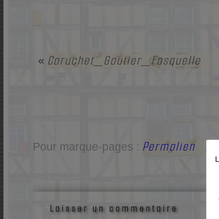
Caruchet_Gautier_Fasquelle
«
Permalien
Pour marque-pages :
.
L
Laisser un commentaire