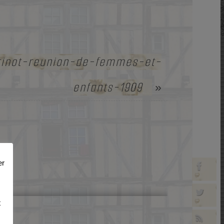
inot-reunion-de-femmes-et-
enfants-1909
»
er
t