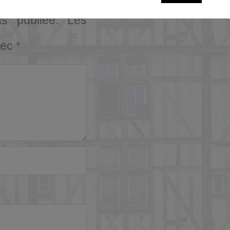
s publiée.
Les
vec
*