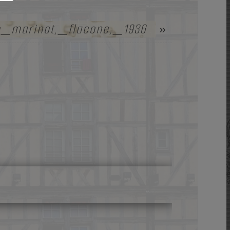
e_marinot,_flacone,_1936
»