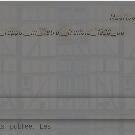
Mauric
n_tappo,_in_vetro,_francia_1920_ca
s publiée.
Les