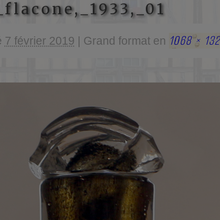
flacone,_1933,_01
1068 × 13
é
7 février 2019
|
Grand format en