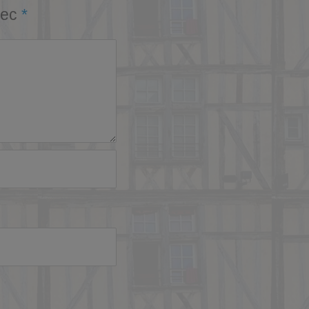
vec
*