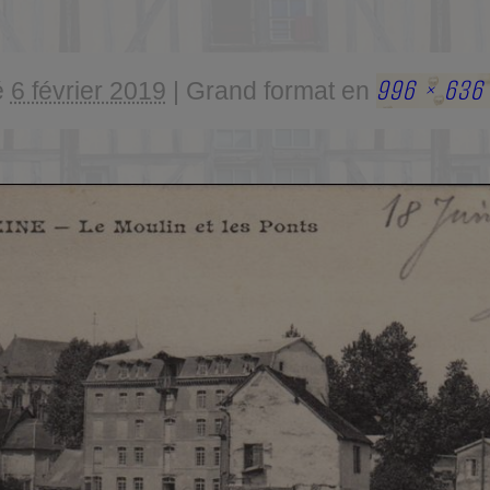
996 × 636
é
6 février 2019
|
Grand format en