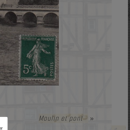
Moulin et pont
»
er