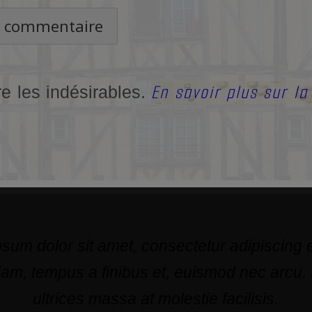
En savoir plus sur l
re les indésirables.
sum dolor sit amet, consectetur adipiscing el
am, tempus a finibus et, euismod nec arcu.
ultrices massa at molestie facilisis.