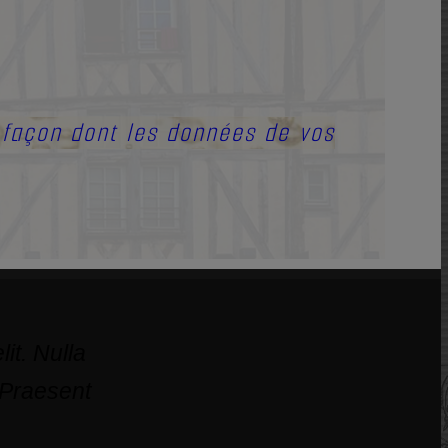
a façon dont les données de vos
it. Nulla
 Praesent