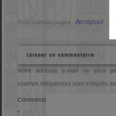
Permalien
Pour marque-pages :
.
Laisser un commentaire
Votre adresse e-mail ne sera pa
champs obligatoires sont indiqués a
Commentaire
*