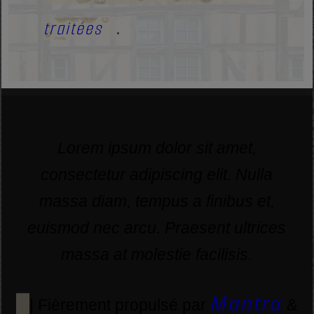
traitées
.
Lorem ipsum dolor sit amet,
consectetur adipiscing elit. Nulla
massa diam, tempus a finibus et,
euismod nec arcu. Praesent ultrices
massa at molestie facilisis.
Mantra
| Fièrement propulsé par
&