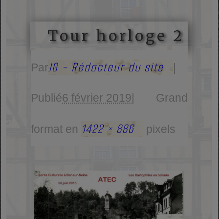
Tour horloge 2
JG - Rédacteur du site
Par
|
Publié
6 février 2019
|
Grand
1422 × 886
format en
pixels