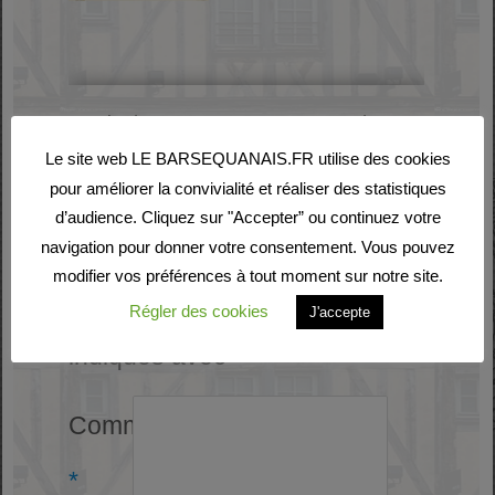
Laisser un commentaire
Le site web LE BARSEQUANAIS.FR utilise des cookies
Votre adresse e-mail ne
pour améliorer la convivialité et réaliser des statistiques
d’audience. Cliquez sur "Accepter” ou continuez votre
sera pas publiée.
Les
navigation pour donner votre consentement. Vous pouvez
modifier vos préférences à tout moment sur notre site.
champs obligatoires sont
Régler des cookies
J'accepte
indiqués avec
*
Commentaire
*