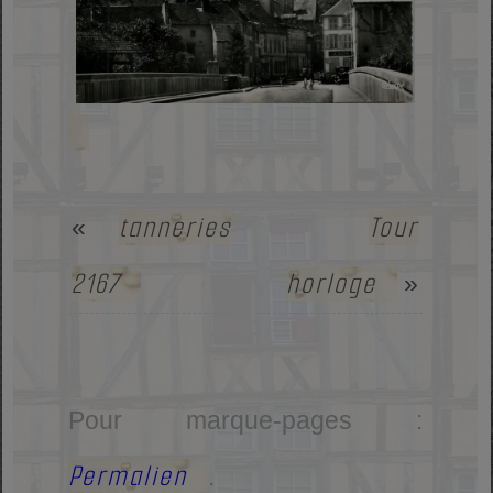
tanneries
Tour
«
2167
horloge
»
Pour marque-pages :
Permalien
.