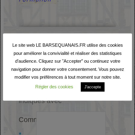
Laisser un commentaire
Le site web LE BARSEQUANAIS.FR utilise des cookies
pour améliorer la convivialité et réaliser des statistiques
Votre adresse e-mail ne
d’audience. Cliquez sur "Accepter” ou continuez votre
navigation pour donner votre consentement. Vous pouvez
sera pas publiée.
Les
modifier vos préférences à tout moment sur notre site.
champs obligatoires sont
Régler des cookies
J'accepte
indiqués avec
*
Commentaire
*