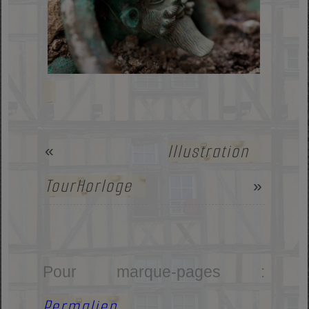
Illustration
«
TourHorloge
»
Pour marque-pages :
Permalien
.