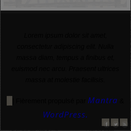
Lorem ipsum dolor sit amet,
consectetur adipiscing elit. Nulla
massa diam, tempus a finibus et,
euismod nec arcu. Praesent ultrices
massa at molestie facilisis.
Mantra
| Fièrement propulsé par
&
WordPress.