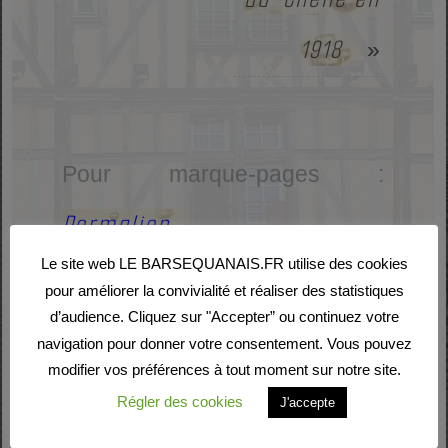
1918
»
Pour marque-pages :
Permalien
.
Le site web LE BARSEQUANAIS.FR utilise des cookies
pour améliorer la convivialité et réaliser des statistiques
d’audience. Cliquez sur "Accepter” ou continuez votre
navigation pour donner votre consentement. Vous pouvez
Laisser un commentaire
modifier vos préférences à tout moment sur notre site.
Régler des cookies
J'accepte
Votre adresse e-mail ne