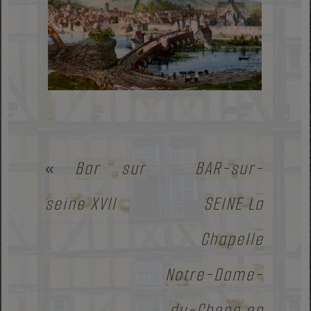
Bar sur
BAR-sur-
«
seine XVII
SEINE La
Chapelle
Notre-Dame-
du-Chene en