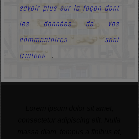
savoir plus sur la façon dont
les données de vos
commentaires sont
traitées
.
Lorem ipsum dolor sit amet,
consectetur adipiscing elit. Nulla
massa diam, tempus a finibus et,