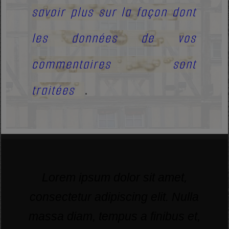
savoir plus sur la façon dont
les données de vos
commentaires sont
traitées
.
Lorem ipsum dolor sit amet,
consectetur adipiscing elit. Nulla
massa diam, tempus a finibus et,