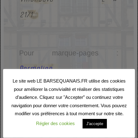
2171
Pour marque-pages :
Permalien
.
Le site web LE BARSEQUANAIS.FR utilise des cookies
pour améliorer la convivialité et réaliser des statistiques
d’audience. Cliquez sur "Accepter” ou continuez votre
navigation pour donner votre consentement. Vous pouvez
Laisser un commentaire
modifier vos préférences à tout moment sur notre site.
Régler des cookies
J'accepte
Votre adresse e-mail ne