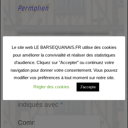
Permalien
.
Laisser un commentaire
Le site web LE BARSEQUANAIS.FR utilise des cookies
pour améliorer la convivialité et réaliser des statistiques
Votre adresse e-mail ne
d’audience. Cliquez sur "Accepter” ou continuez votre
navigation pour donner votre consentement. Vous pouvez
sera pas publiée.
Les
modifier vos préférences à tout moment sur notre site.
Régler des cookies
J'accepte
champs obligatoires sont
indiqués avec
*
Commentaire