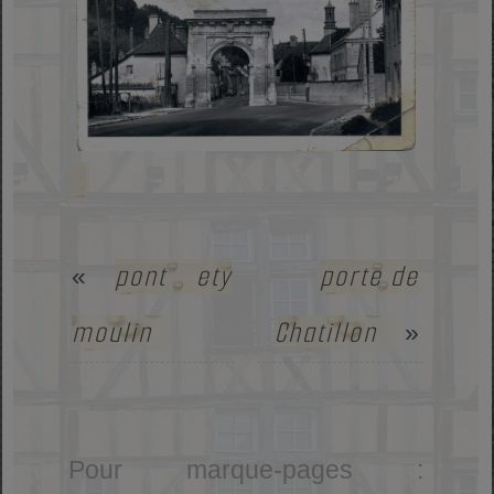
pont ety
porte de
«
moulin
Chatillon
»
Pour marque-pages :