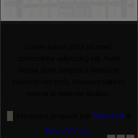
Lorem ipsum dolor sit amet,
consectetur adipiscing elit. Nulla
massa diam, tempus a finibus et,
euismod nec arcu. Praesent ultrices
massa at molestie facilisis.
Mantra
| Fièrement propulsé par
&
WordPress.