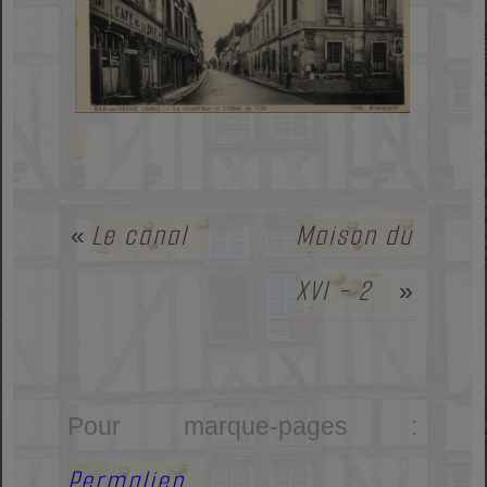
Le canal
Maison du
«
XVI - 2
»
Pour marque-pages :
Permalien
.