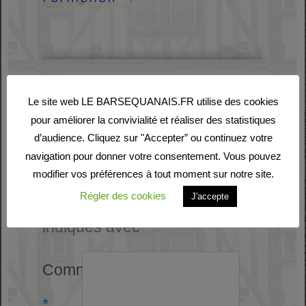
Laisser un commentaire
Le site web LE BARSEQUANAIS.FR utilise des cookies
pour améliorer la convivialité et réaliser des statistiques
Votre adresse e-mail ne
d’audience. Cliquez sur "Accepter” ou continuez votre
navigation pour donner votre consentement. Vous pouvez
sera pas publiée.
Les
modifier vos préférences à tout moment sur notre site.
champs obligatoires sont
Régler des cookies
J'accepte
indiqués avec
*
Commentaire
*