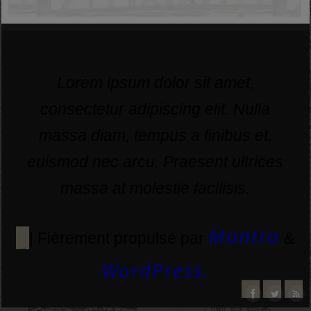
Lorem ipsum dolor sit amet,
consectetur adipiscing elit. Nulla
massa diam, tempus a finibus et,
euismod nec arcu. Praesent ultrices
massa at molestie facilisis.
Mantra
| Fièrement propulsé par
&
WordPress.