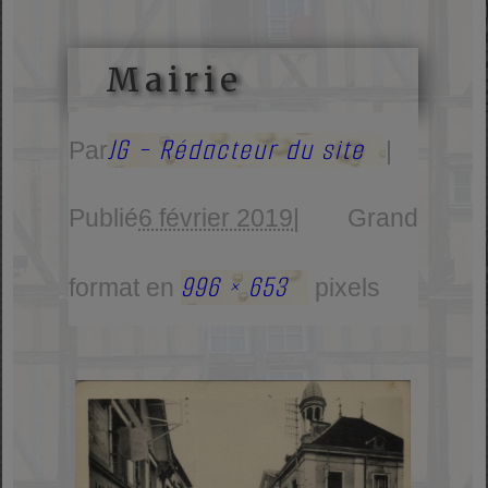
Mairie
JG - Rédacteur du site
Par
|
Publié
6 février 2019
|
Grand
996 × 653
format en
pixels