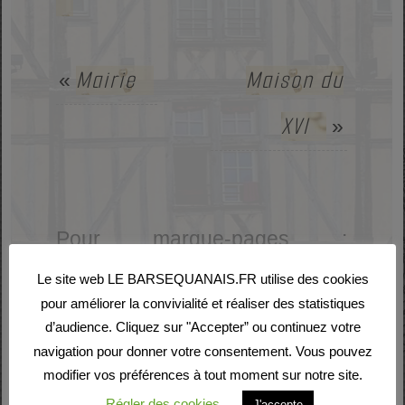
Mairie
Maison du
«
XVI
»
Pour marque-pages :
Permalien
Le site web LE BARSEQUANAIS.FR utilise des cookies
.
pour améliorer la convivialité et réaliser des statistiques
d’audience. Cliquez sur "Accepter” ou continuez votre
navigation pour donner votre consentement. Vous pouvez
modifier vos préférences à tout moment sur notre site.
Laisser un commentaire
Régler des cookies
J'accepte