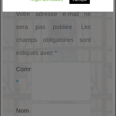
Votre adresse e-mail ne
sera pas publiée.
Les
champs obligatoires sont
indiqués avec
*
Commentaire
*
Nom