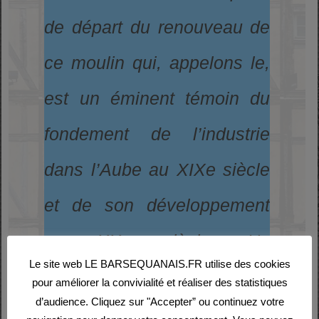
de départ du renouveau de
ce moulin qui, appelons le,
est un éminent témoin du
fondement de l’industrie
dans l’Aube au XIXe siècle
et de son développement
au XXe siècle. Un
Le site web LE BARSEQUANAIS.FR utilise des cookies
renouveau qui est soutenu
pour améliorer la convivialité et réaliser des statistiques
d’audience. Cliquez sur "Accepter” ou continuez votre
par le Département et