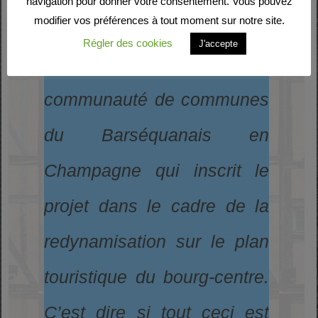
navigation pour donner votre consentement. Vous pouvez
modifier vos préférences à tout moment sur notre site.
intéresse tout
Régler des cookies
J'accepte
particulièrement la
communauté de communes
du Barséquanais en
Champagne qui inscrit le
projet dans le cadre de la
redynamisation sur le plan
touristique du bourg-centre.
C’est dire si tout ceci est