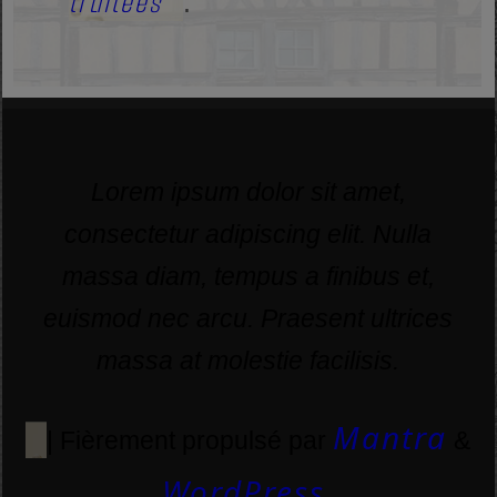
traitées
.
Lorem ipsum dolor sit amet,
consectetur adipiscing elit. Nulla
massa diam, tempus a finibus et,
euismod nec arcu. Praesent ultrices
massa at molestie facilisis.
Mantra
| Fièrement propulsé par
&
WordPress.