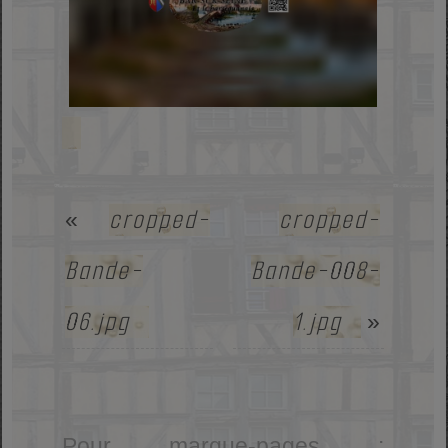
cropped-
cropped-
«
Bande-
Bande-008-
06.jpg
1.jpg
»
Pour marque-pages :