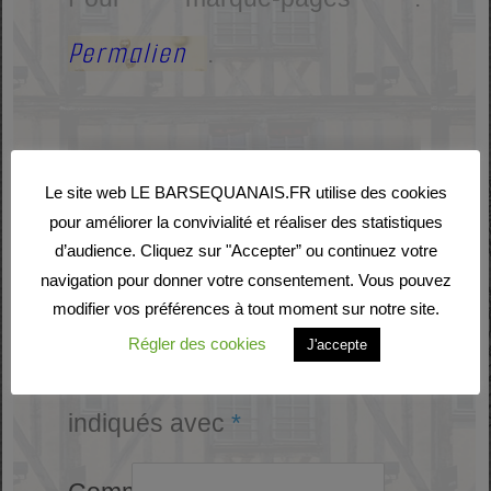
Permalien
.
Laisser un commentaire
Le site web LE BARSEQUANAIS.FR utilise des cookies
pour améliorer la convivialité et réaliser des statistiques
d’audience. Cliquez sur "Accepter” ou continuez votre
Votre adresse e-mail ne
navigation pour donner votre consentement. Vous pouvez
modifier vos préférences à tout moment sur notre site.
sera pas publiée.
Les
Régler des cookies
J'accepte
champs obligatoires sont
indiqués avec
*