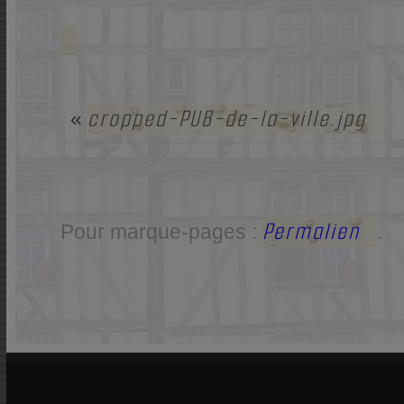
cropped-PUB-de-la-ville.jpg
«
Permalien
Pour marque-pages :
.