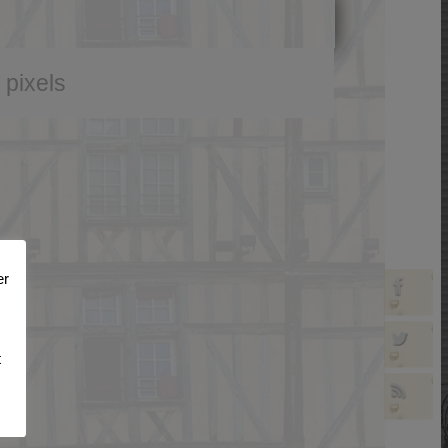
pixels
er
t