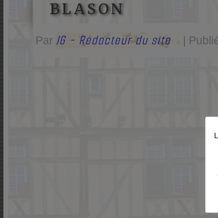
BLASON
JG - Rédacteur du site
Par
|
Publi
L