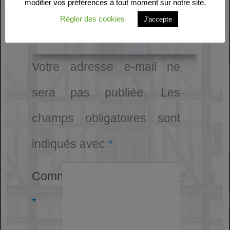
modifier vos préférences à tout moment sur notre site.
Régler des cookies
J'accepte
Laisser un commentaire
Votre adresse e-mail ne
sera pas publiée.
Les
champs obligatoires sont
indiqués avec
*
Commentaire
*