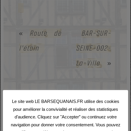
Route de
BAR-SUR-
«
l'étain
SEINE-002-
La-Ville
»
Pour marque-pages :
Le site web LE BARSEQUANAIS.FR utilise des cookies
pour améliorer la convivialité et réaliser des statistiques
Permalien
.
d’audience. Cliquez sur "Accepter” ou continuez votre
navigation pour donner votre consentement. Vous pouvez