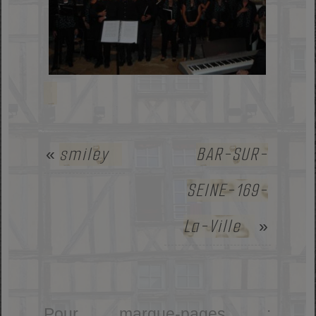
smiley
BAR-SUR-
«
SEINE-169-
La-Ville
»
Pour marque-pages :