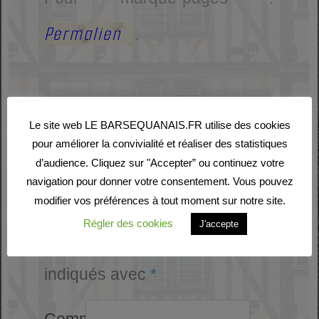
Permalien
.
Laisser un commentaire
Le site web LE BARSEQUANAIS.FR utilise des cookies
pour améliorer la convivialité et réaliser des statistiques
d’audience. Cliquez sur "Accepter” ou continuez votre
Votre adresse e-mail ne
navigation pour donner votre consentement. Vous pouvez
modifier vos préférences à tout moment sur notre site.
sera pas publiée.
Les
Régler des cookies
J'accepte
champs obligatoires sont
indiqués avec
*