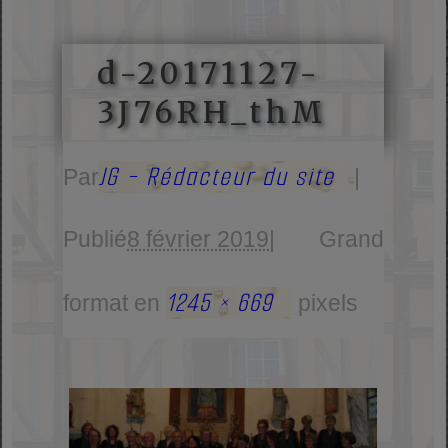
d-20171127-
3J76RH_thM
JG - Rédacteur du site
Par
|
Publié
8 février 2019
|
Grand
1245 × 669
format en
pixels