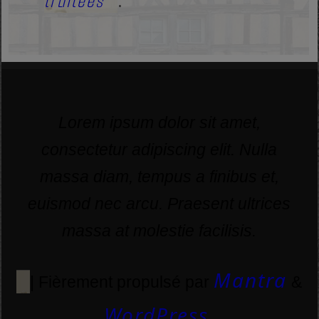
traitées
.
Lorem ipsum dolor sit amet,
consectetur adipiscing elit. Nulla
massa diam, tempus a finibus et,
euismod nec arcu. Praesent ultrices
massa at molestie facilisis.
Mantra
| Fièrement propulsé par
&
WordPress.