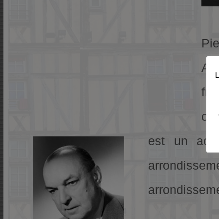
Pi
Aug
L
fr
cé
est un act
arrondissemen
arrondisseme