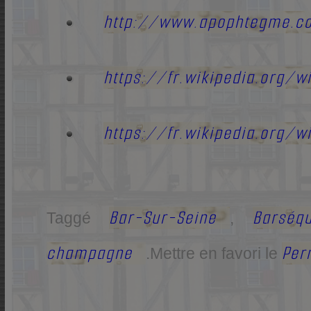
http://www.apophtegme.c
https://fr.wikipedia.org/w
https://fr.wikipedia.org/w
Bar-Sur-Seine
Barséq
Taggé
,
champagne
Per
.
Mettre en favori le