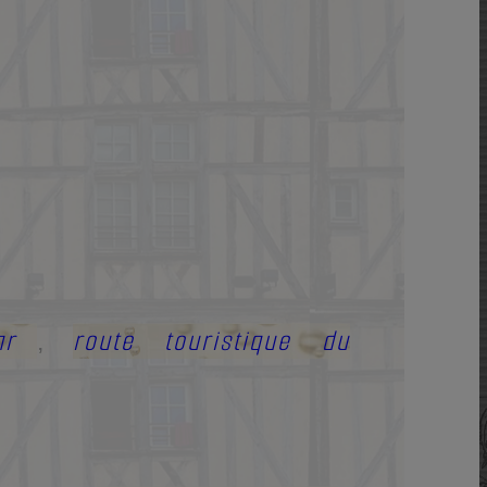
ar
route touristique du
,