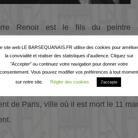
erre Renoir est le fils du peintre
uste Renoir et d’Aline Charigot et le
e site web LE BARSEQUANAIS.FR utilise des cookies pour amélior
la convivialité et réaliser des statistiques d’audience. Cliquez sur
ère du réalisateur Jean Renoir et du
"Accepter” ou continuez votre navigation pour donner votre
ramiste Claude Renoir
consentement. Vous pouvez modifier vos préférences à tout momen
sur notre site.
Régler des cookies
J'accepte
eur français, né le 21 mars 1885,
t de Paris, ville où il est mort le 11 m
nt.