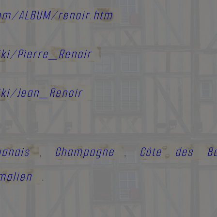
om/ALBUM/renoir.htm
iki/Pierre_Renoir
iki/Jean_Renoir
uanais
Champagne
Côte des B
,
,
malien
.