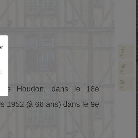
er
t
 rue Houdon, dans le 18e
ars 1952 (à 66 ans) dans le 9e