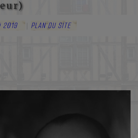
eur)
i 2019
PLAN DU SITE
|