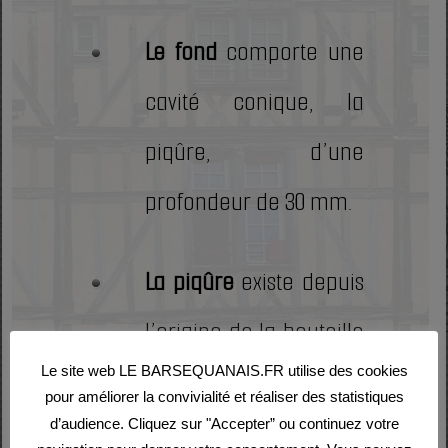
Le fond
comporte une
cavité conique, la
piqûre, d’une
profondeur de 30 mm.
La piqûre
existe depuis
l’origine de la bouteille
Le site web LE BARSEQUANAIS.FR utilise des cookies
de champagne et les
pour améliorer la convivialité et réaliser des statistiques
d’audience. Cliquez sur "Accepter” ou continuez votre
raisons pour lesquelles