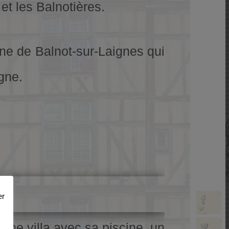
et les Balnotières.
une de Balnot-sur-Laignes qui
gne.
er
une villa avec sa piscine, un