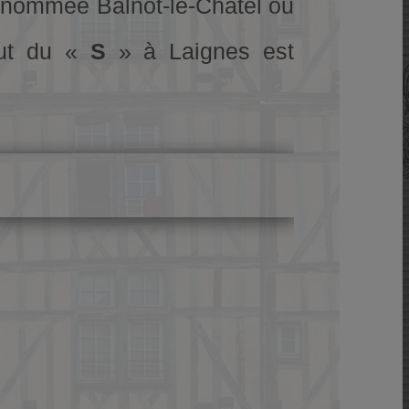
s nommée Balnot-le-Châtel ou
out du «
S
» à Laignes est