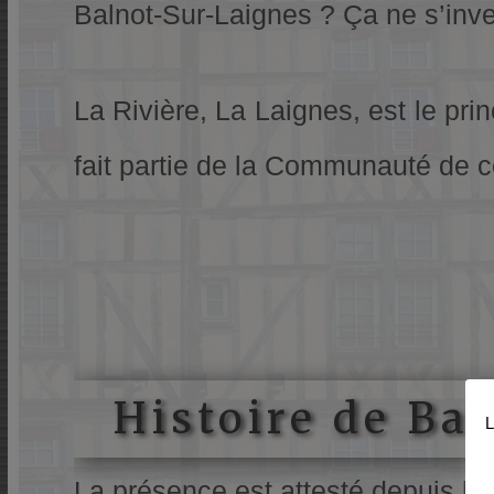
Balnot-Sur-Laignes ? Ça ne s’inven
La Rivière, La Laignes, est le pr
fait partie de la Communauté d
Histoire de Ba
L
La présence est attesté depuis l