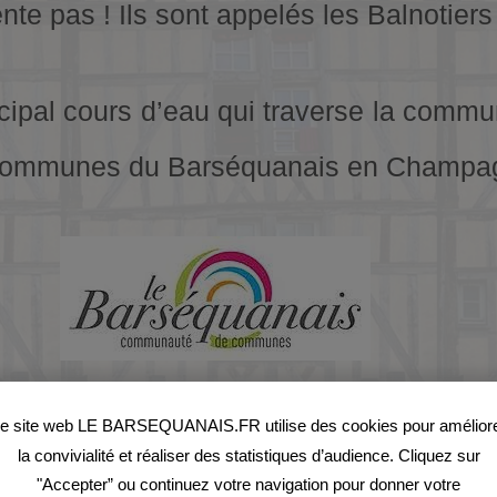
te pas ! Ils sont appelés les Balnotiers 
incipal cours d’eau qui traverse la comm
e communes du Barséquanais en Champa
lnot-Sur-Laignes :
e site web LE BARSEQUANAIS.FR utilise des cookies pour amélior
la convivialité et réaliser des statistiques d’audience. Cliquez sur
"Accepter” ou continuez votre navigation pour donner votre
’époque
gallo-romaine
par la découvert d’