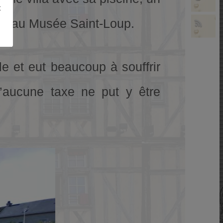
t
ent au Musée Saint-Loup.
e et eut beaucoup à souffrir
u’aucune taxe ne put y être