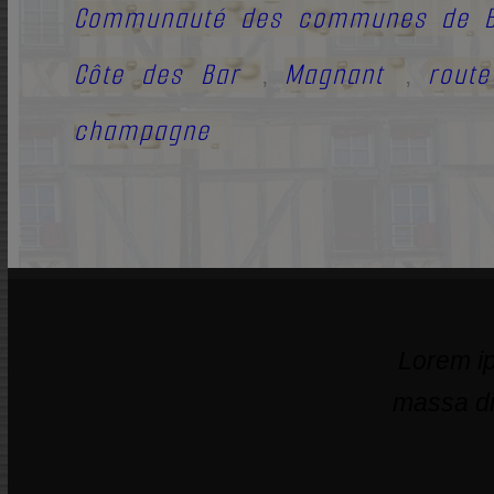
Communauté des communes de B
Côte des Bar
Magnant
route
,
,
champagne
Lorem ip
massa di