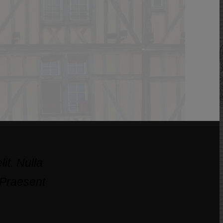
it. Nulla
 Praesent