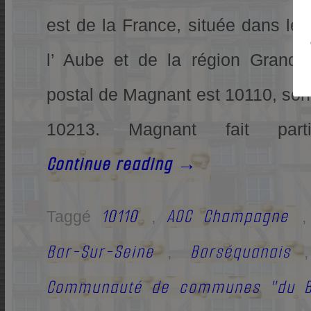
est de la France, située dans le
l’ Aube et de la région Grand 
postal de Magnant est 10110, son
10213. Magnant fait pa
Continue reading
→
10110
AOC Champagne
Taggé
,
Bar-Sur-Seine
Barséquanais
,
Communauté de communes "du B