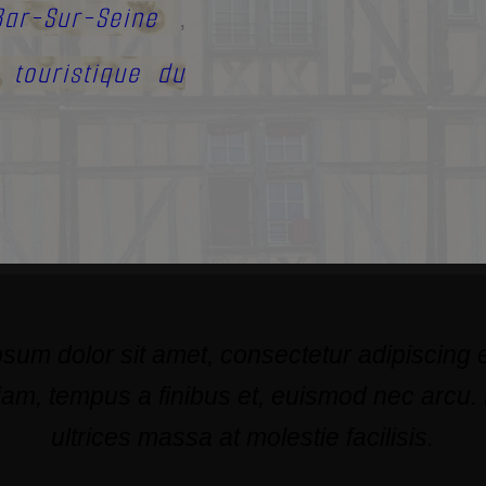
ar-Sur-Seine
,
 touristique du
sum dolor sit amet, consectetur adipiscing el
am, tempus a finibus et, euismod nec arcu.
ultrices massa at molestie facilisis.