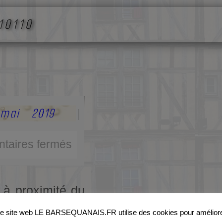
10110
mai 2019
|
taires fermés
à proximité du
mmune du nord-
e site web LE BARSEQUANAIS.FR utilise des cookies pour amélior