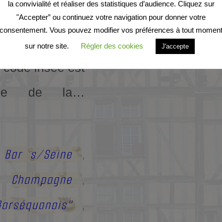
la convivialité et réaliser des statistiques d’audience. Cliquez sur
 département de
"Accepter” ou continuez votre navigation pour donner votre
consentement. Vous pouvez modifier vos préférences à tout momen
Est. . Le code
sur notre site.
Régler des cookies
J'accepte
 code insee est
rtie de la…
Bar s/Seine
,
,
Champagne
,
,
arséquanais"
,