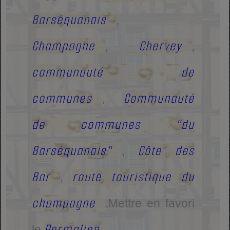
Barséquanais
,
Champagne
Chervey
,
,
communauté de
communes
Communauté
,
de communes "du
Barséquanais"
Côte des
,
Bar
route touristique du
,
champagne
.
Mettre en favori
Permalien
le
.