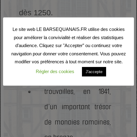
dès 1250.
Le site web LE BARSEQUANAIS.FR utilise des cookies
pour améliorer la convivialité et réaliser des statistiques
Curiosités
d’audience. Cliquez sur "Accepter” ou continuez votre
navigation pour donner votre consentement. Vous pouvez
modifier vos préférences à tout moment sur notre site.
Voie romaine
Régler des cookies
J'accepte
trouvailles, en 1841,
d’un important trésor
de monaies romaines,