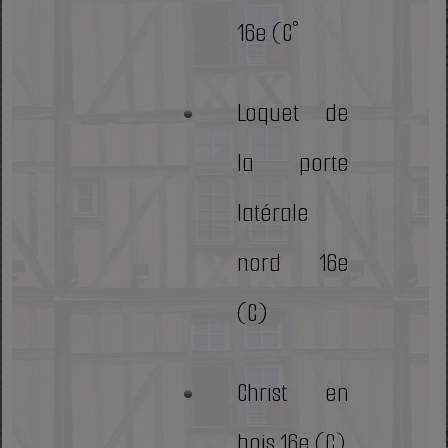
16e (C°
Loquet de
la porte
latérale
nord 16e
(C)
Christ en
bois 16e (C)