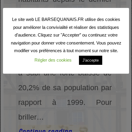
recensement de la
Le site web LE BARSEQUANAIS.FR utilise des cookies
population. Avec une
pour améliorer la convivialité et réaliser des statistiques
d’audience. Cliquez sur "Accepter” ou continuez votre
densité de 11,9 habitants
navigation pour donner votre consentement. Vous pouvez
modifier vos préférences à tout moment sur notre site.
par km², Buxières-sur-Arce
Régler des cookies
J'accepte
a subi une forte baisse de
20,2% de sa population par
rapport à 1999. Pour
briller…
Continue reading
→