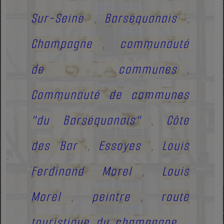
Sur-Seine
Barséquanais
,
,
Champagne
communauté
,
de communes
,
Communauté de communes
"du Barséquanais"
Côte
,
des Bar
Essoyes
Louis
,
,
Ferdinand Morel
Louis
,
Morel
peintre
route
,
,
touristique du champagne
,