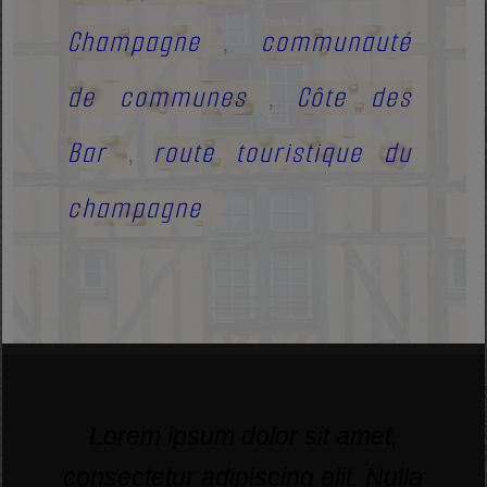
Champagne
communauté
,
de communes
Côte des
,
Bar
route touristique du
,
champagne
Lorem ipsum dolor sit amet,
consectetur adipiscing elit. Nulla