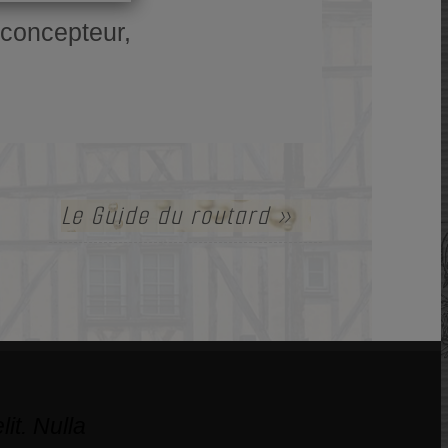
 concepteur,
Le Guide du routard
»
it. Nulla