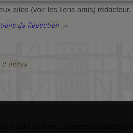
 sites (voir les liens amis) rédacteur,
ations de Rédaction
→
n d’année
sum dolor sit amet, consectetur adipiscing el