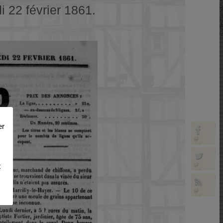
i 22 février 1861.
er
t