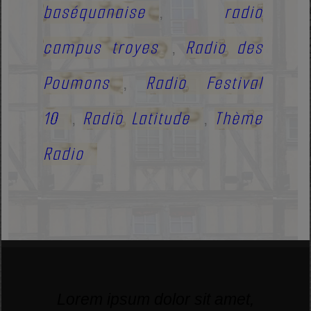
baséquanaise
radio
,
campus troyes
Radio des
,
Poumons
Radio Festival
,
10
Radio Latitude
Thème
,
,
Radio
Lorem ipsum dolor sit amet,