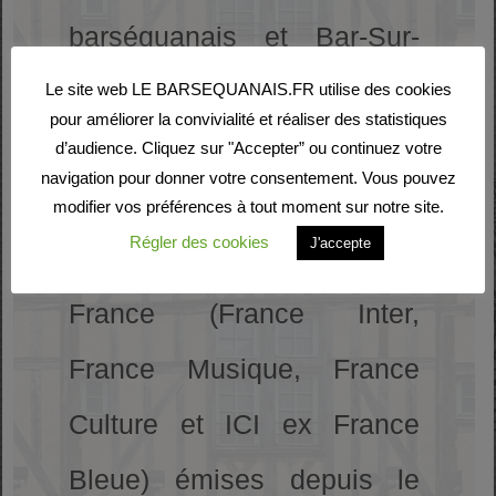
barséquanais et Bar-Sur-
Seine n’étaient pas gâtés
Le site web LE BARSEQUANAIS.FR utilise des cookies
pour améliorer la convivialité et réaliser des statistiques
en termes de radions FM !
d’audience. Cliquez sur "Accepter” ou continuez votre
navigation pour donner votre consentement. Vous pouvez
En effet, exceptés les
modifier vos préférences à tout moment sur notre site.
Régler des cookies
J'accepte
quatre radios de Radio
France (France Inter,
France Musique, France
Culture et ICI ex France
Bleue) émises depuis le