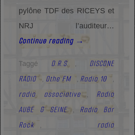
pylône TDF des RICEYS et
NRJ l’auditeur…
Continue reading
→
D.R.S.
DISCONE
Taggé
,
RADIO
Othe FM
Radio 10
,
,
,
radio associative
Radio
,
AUBE & SEINE
Radio Bar
,
Rock
radio
,