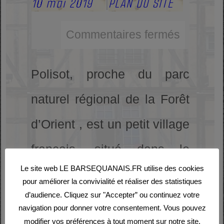
10 mai 2019
PLAN DU SITE
|
Commentaires fermés
Polisot, proche du parc
naturel régional de la Forêt
d’Orient , est un petit village
français, situé dans le
Le site web LE BARSEQUANAIS.FR utilise des cookies
département de l’Aube et la
pour améliorer la convivialité et réaliser des statistiques
d’audience. Cliquez sur "Accepter” ou continuez votre
région du Grand Est
navigation pour donner votre consentement. Vous pouvez
modifier vos préférences à tout moment sur notre site.