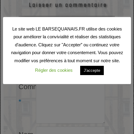
Laisser un commentaire
Votre adresse e-mail ne
Le site web LE BARSEQUANAIS.FR utilise des cookies
pour améliorer la convivialité et réaliser des statistiques
sera pas publiée.
Les
d’audience. Cliquez sur "Accepter” ou continuez votre
champs obligatoires sont
navigation pour donner votre consentement. Vous pouvez
modifier vos préférences à tout moment sur notre site.
indiqués avec
*
Régler des cookies
J'accepte
Commentaire
*