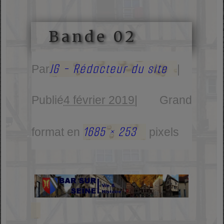
Bande 02
JG - Rédacteur du site
Par
|
Publié
4 février 2019
|
Grand
1685 × 253
format en
pixels