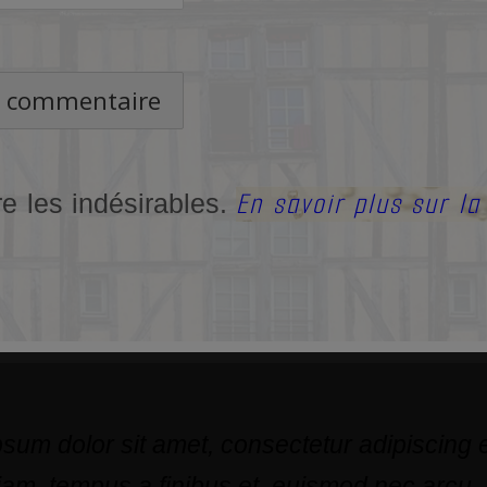
En savoir plus sur l
re les indésirables.
sum dolor sit amet, consectetur adipiscing el
am, tempus a finibus et, euismod nec arcu.