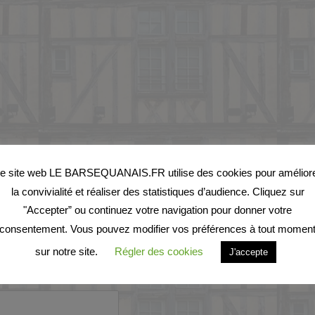
e site web LE BARSEQUANAIS.FR utilise des cookies pour amélior
la convivialité et réaliser des statistiques d’audience. Cliquez sur
"Accepter” ou continuez votre navigation pour donner votre
s publiée.
Les
consentement. Vous pouvez modifier vos préférences à tout momen
sur notre site.
Régler des cookies
J'accepte
vec
*