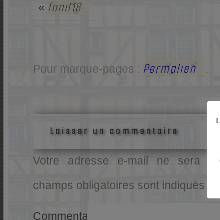
fond18
«
Permalien
Pour marque-pages :
.
L
Laisser un commentaire
Votre adresse e-mail ne sera pa
champs obligatoires sont indiqués a
Commentaire