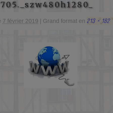
7705._szw480h1280_
213 × 182
é
7 février 2019
|
Grand format en