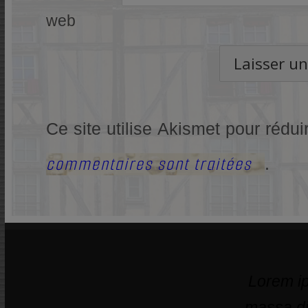
web
Ce site utilise Akismet pour rédui
commentaires sont traitées
.
Lorem ip
massa di