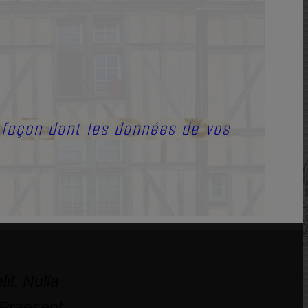
a façon dont les données de vos
it. Nulla
 Praesent