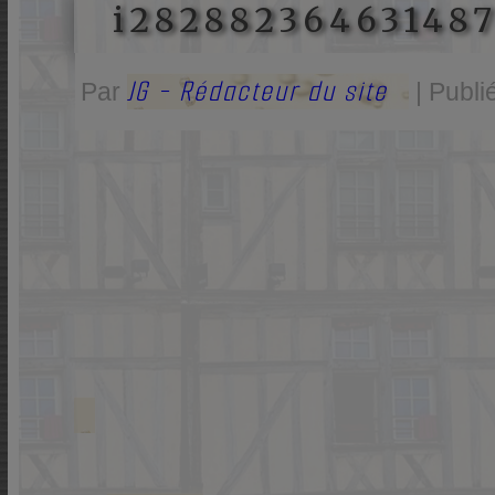
i28288236463148
JG - Rédacteur du site
Par
|
Publi