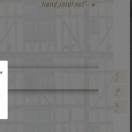
liens internet
»
er
t