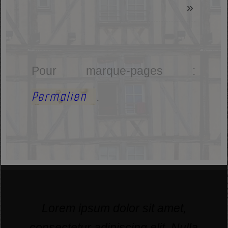
»
Pour marque-pages :
Permalien
.
Lorem ipsum dolor sit amet,
consectetur adipiscing elit. Nulla