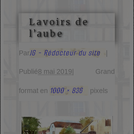
Lavoirs de
l’aube
JG - Rédacteur du site
Par
|
Publié
8 mai 2019
|
Grand
1000 × 836
format en
pixels