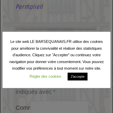
Permalien
.
Laisser un commentaire
Le site web LE BARSEQUANAIS.FR utilise des cookies
pour améliorer la convivialité et réaliser des statistiques
Votre adresse e-mail ne
d’audience. Cliquez sur "Accepter” ou continuez votre
navigation pour donner votre consentement. Vous pouvez
sera pas publiée.
Les
modifier vos préférences à tout moment sur notre site.
Régler des cookies
J'accepte
champs obligatoires sont
indiqués avec
*
Commentaire