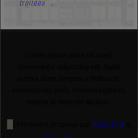
traitées
.
Lorem ipsum dolor sit amet,
consectetur adipiscing elit. Nulla
massa diam, tempus a finibus et,
euismod nec arcu. Praesent ultrices
massa at molestie facilisis.
Mantra
| Fièrement propulsé par
&