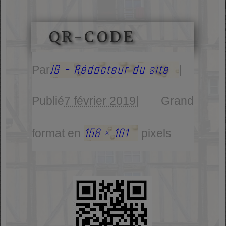
QR-CODE
JG - Rédacteur du site
Par
|
Publié
7 février 2019
|
Grand
158 × 161
format en
pixels