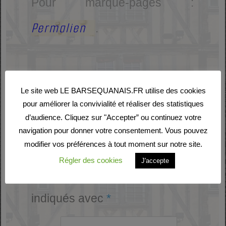
Pour marque-pages :
Permalien
.
Laisser un commentaire
Le site web LE BARSEQUANAIS.FR utilise des cookies
pour améliorer la convivialité et réaliser des statistiques
d’audience. Cliquez sur "Accepter” ou continuez votre
Votre adresse e-mail ne
navigation pour donner votre consentement. Vous pouvez
modifier vos préférences à tout moment sur notre site.
sera pas publiée.
Les
Régler des cookies
J'accepte
champs obligatoires sont
indiqués avec
*