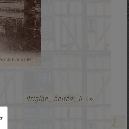
Origine_celtes_5
»
er