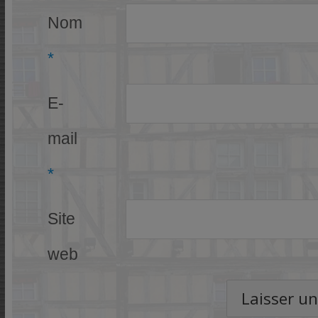
Nom
*
E-
mail
*
Site
web