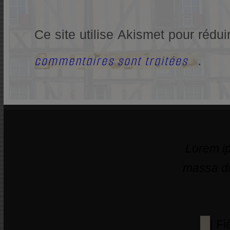
Ce site utilise Akismet pour rédui
commentaires sont traitées
.
Lorem ip
massa di
| F