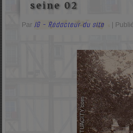
seine 02
JG - Rédacteur du site
Par
|
Publi