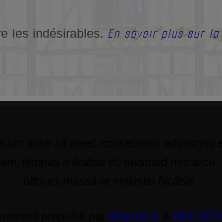
En savoir plus sur l
re les indésirables.
sum dolor sit amet, consectetur adipiscing el
am, tempus a finibus et, euismod nec arcu.
ultrices massa at molestie facilisis.
Mantra
WordPr
ièrement propulsé par
&