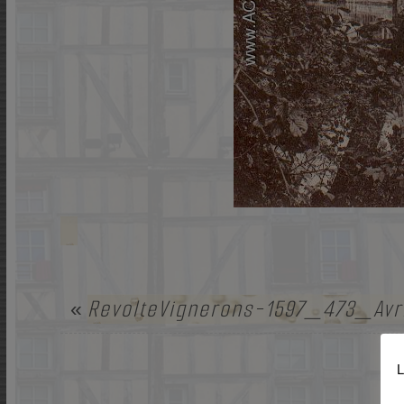
RevolteVignerons-1597_473_Avri
«
L