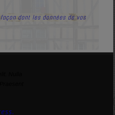
a façon dont les données de vos
it. Nulla
 Praesent
ess.