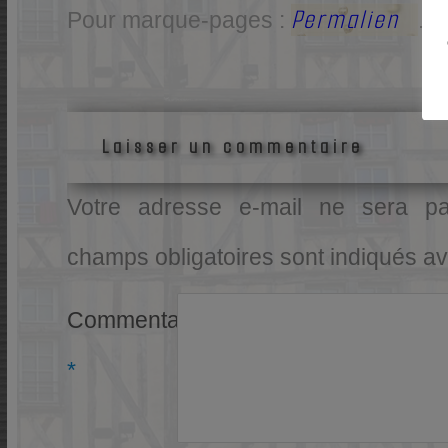
Permalien
Pour marque-pages :
.
Laisser un commentaire
Votre adresse e-mail ne sera pa
champs obligatoires sont indiqués a
Commentaire
*