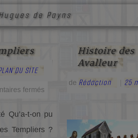
Hugues de Payns
empliers
Histoire des
Avalleur
PLAN DU SITE
Rédaction
25 
de
|
taires fermés
té Qu’a-t-on pu
les Templiers ?