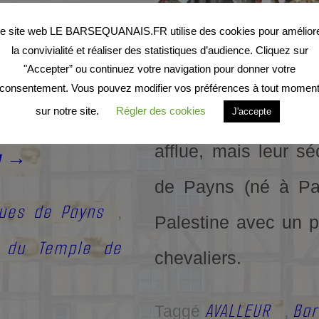
d’un et continue
e site web LE BARSEQUANAIS.FR utilise des cookies pour amélior
s plus fous à
la convivialité et réaliser des statistiques d’audience. Cliquez sur
"Accepter” ou continuez votre navigation pour donner votre
sainte après la p
fabuleux trésor
consentement. Vous pouvez modifier vos préférences à tout momen
sur notre site.
Régler des cookies
croisés. Venant l’o
J'accepte
orêt du Temple
afflue, mais leur s
g
→
de Payns (né à Pa
ues de Payns
,
Palestine avec un p
t du Temple de
chevaliers.
AVALLEUR
Bar
Taggé
,