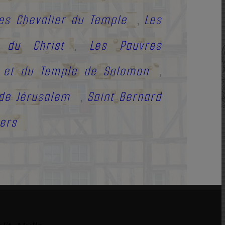
les Chevalier du Temple
Les
,
s du Christ
Les Pauvres
,
t et du Temple de Salomon
,
 de Jérusalem
Saint Bernard
,
ers