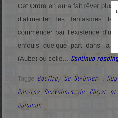
Cet Ordre en aura fait rêver plus 
L
d’alimenter les fantasmes le
commencer par l’existence d’un 
enfouis quelque part dans la f
Continue readin
(Aube) ou celle…
Geoffroy de St-Omer
Hug
Taggé
,
Pauvres Chevaliers du Christ e
Salomon