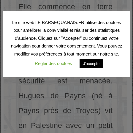
Elle commence en terre
sainte après la prise de
Le site web LE BARSEQUANAIS.FR utilise des cookies
pour améliorer la convivialité et réaliser des statistiques
Jérusalem par les croisés.
d’audience. Cliquez sur "Accepter” ou continuez votre
navigation pour donner votre consentement. Vous pouvez
Venant l’occident le flot de
modifier vos préférences à tout moment sur notre site.
Régler des cookies
J'accepte
pèlerins afflue, mais leur
sécurité est menacée.
Hugues de Payns (né à
Payns près de Troyes) vit
en Palestine avec un petit