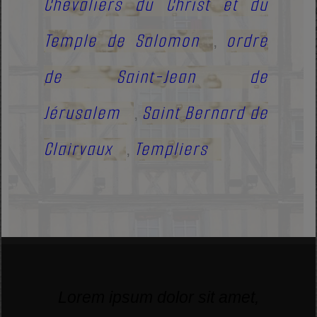
Chevaliers du Christ et du
Temple de Salomon
ordre
,
de Saint-Jean de
Jérusalem
Saint Bernard de
,
Clairvaux
Templiers
,
Lorem ipsum dolor sit amet,