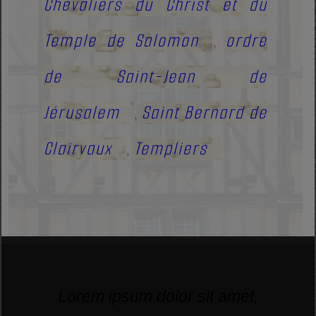
Chevaliers du Christ et du
Temple de Salomon
ordre
,
de Saint-Jean de
Jérusalem
Saint Bernard de
,
Clairvaux
Templiers
,
Lorem ipsum dolor sit amet,