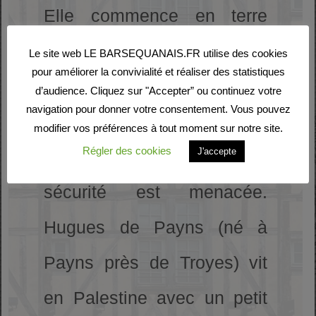
Elle commence en terre
sainte après la prise de
Le site web LE BARSEQUANAIS.FR utilise des cookies
pour améliorer la convivialité et réaliser des statistiques
Jérusalem par les croisés.
d’audience. Cliquez sur "Accepter” ou continuez votre
navigation pour donner votre consentement. Vous pouvez
Venant l’occident le flot de
modifier vos préférences à tout moment sur notre site.
Régler des cookies
J'accepte
pèlerins afflue, mais leur
sécurité est menacée.
Hugues de Payns (né à
Payns près de Troyes) vit
en Palestine avec un petit