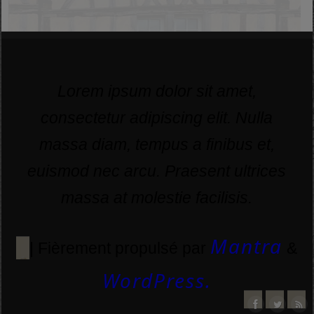
Lorem ipsum dolor sit amet,
consectetur adipiscing elit. Nulla
massa diam, tempus a finibus et,
euismod nec arcu. Praesent ultrices
massa at molestie facilisis.
Mantra
| Fièrement propulsé par
&
WordPress.