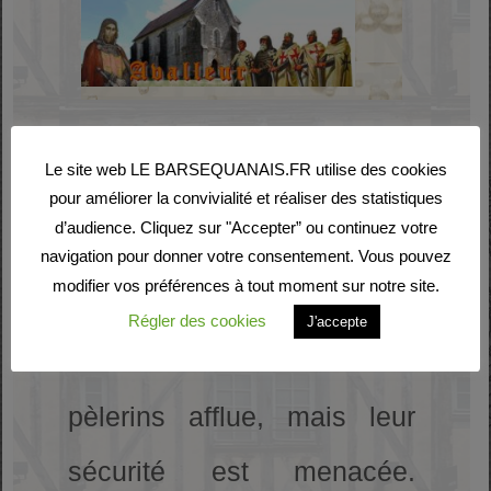
L’Histoire des Templiers
Le site web LE BARSEQUANAIS.FR utilise des cookies
Elle commence en terre
pour améliorer la convivialité et réaliser des statistiques
d’audience. Cliquez sur "Accepter” ou continuez votre
sainte après la prise de
navigation pour donner votre consentement. Vous pouvez
modifier vos préférences à tout moment sur notre site.
Jérusalem par les croisés.
Régler des cookies
J'accepte
Venant l’occident le flot de
pèlerins afflue, mais leur
sécurité est menacée.